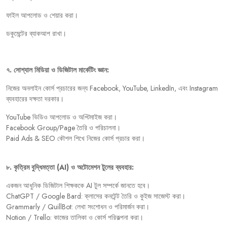
ফাইল
আপলোড
ও
শেয়ার
করা।
ডকুমেন্টের
ব্যাকআপ
রাখা।
৭
.
সোশ্যাল
মিডিয়া
ও
ডিজিটাল
মার্কেটিং
জ্ঞান:
নিজের
অনলাইন
কোর্স
প্রচারের
জন্য
Facebook, YouTube, LinkedIn,
এবং
Instagram
ব্যবহারের
দক্ষতা
দরকার।
YouTube
ভিডিও
আপলোড
ও
অপ্টিমাইজ
করা।
Facebook Group/Page
তৈরি
ও
পরিচালনা।
Paid Ads & SEO
কৌশল
শিখে
নিজের
কোর্স
প্রচার
করা।
৮
.
কৃত্রিম
বুদ্ধিমত্তা
(AI)
ও
অটোমেশন
টুলের
ব্যবহার:
একজন
আধুনিক
ডিজিটাল
শিক্ষককে
AI
টুল
সম্পর্কে
জানতে
হবে।
ChatGPT / Google Bard:
ক্লাসের
কনটেন্ট
তৈরি
ও
কুইজ
সাজেস্ট
করা।
Grammarly / QuillBot:
লেখা
সংশোধন
ও
পরিমার্জন
করা।
Notion / Trello:
কাজের
তালিকা
ও
কোর্স
পরিকল্পনা
করা।