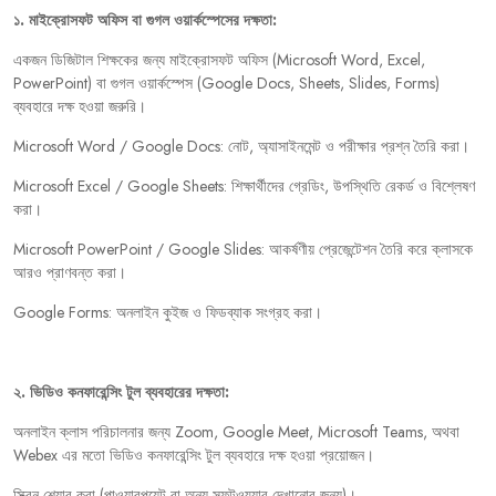
১
.
মাইক্রোসফট
অফিস
বা
গুগল
ওয়ার্কস্পেসের
দক্ষতা:
একজন
ডিজিটাল
শিক্ষকের
জন্য
মাইক্রোসফট
অফিস
(Microsoft Word, Excel,
PowerPoint)
বা
গুগল
ওয়ার্কস্পেস
(Google Docs, Sheets, Slides, Forms)
ব্যবহারে
দক্ষ
হওয়া
জরুরি।
Microsoft Word / Google Docs:
নোট
,
অ্যাসাইনমেন্ট
ও
পরীক্ষার
প্রশ্ন
তৈরি
করা।
Microsoft Excel / Google Sheets:
শিক্ষার্থীদের
গ্রেডিং
,
উপস্থিতি
রেকর্ড
ও
বিশ্লেষণ
করা।
Microsoft PowerPoint / Google Slides:
আকর্ষণীয়
প্রেজেন্টেশন
তৈরি
করে
ক্লাসকে
আরও
প্রাণবন্ত
করা।
Google Forms:
অনলাইন
কুইজ
ও
ফিডব্যাক
সংগ্রহ
করা।
২
.
ভিডিও
কনফারেন্সিং
টুল
ব্যবহারের
দক্ষতা:
অনলাইন
ক্লাস
পরিচালনার
জন্য
Zoom, Google Meet, Microsoft Teams,
অথবা
Webex
এর
মতো
ভিডিও
কনফারেন্সিং
টুল
ব্যবহারে
দক্ষ
হওয়া
প্রয়োজন।
স্ক্রিন
শেয়ার
করা
(
পাওয়ারপয়েন্ট
বা
অন্য
সফটওয়্যার
দেখানোর
জন্য
)
।