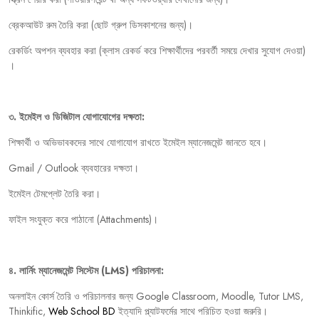
ব্রেকআউট
রুম
তৈরি
করা
(
ছোট
গ্রুপ
ডিসকাশনের
জন্য
)
।
রেকর্ডিং
অপশন
ব্যবহার
করা
(
ক্লাস
রেকর্ড
করে
শিক্ষার্থীদের
পরবর্তী
সময়ে
দেখার
সুযোগ
দেওয়া
)
।
৩
.
ইমেইল
ও
ডিজিটাল
যোগাযোগের
দক্ষতা:
শিক্ষার্থী
ও
অভিভাবকদের
সাথে
যোগাযোগ
রাখতে
ইমেইল
ম্যানেজমেন্ট
জানতে
হবে।
Gmail / Outlook
ব্যবহারের
দক্ষতা।
ইমেইল
টেমপ্লেট
তৈরি
করা।
ফাইল
সংযুক্ত
করে
পাঠানো
(Attachments)
।
৪
.
লার্নিং
ম্যানেজমেন্ট
সিস্টেম
(LMS)
পরিচালনা:
অনলাইন
কোর্স
তৈরি
ও
পরিচালনার
জন্য
Google Classroom, Moodle, Tutor LMS,
Thinkific,
Web School BD
ইত্যাদি
প্ল্যাটফর্মের
সাথে
পরিচিত
হওয়া
জরুরি।