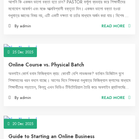
আপনি কি একজন ভালো বক্তা হতে চান? PASTOR ফর্মুলা ব্যবহার করে শিক্ষার্থীদের
মনোযোগ আকর্ষণ এবং মঞ্চে আত্মবিশ্বাসী বক্তৃতা দিন। একজন ভালো বক্তা হওয়া
শুধুমাত্র জ্ঞানের বিষয় নয়, এটি একটি দক্ষতা যা চর্চার মাধ্যমে অর্জন করা যায়। বিশেষ করে
যখন শিক্ষার্থীদের সামনে বক্তব্য দিতে হয়, তখন এটি আরও চ্যালেঞ্জিং হয়ে ওঠে। তাদের
By admin
READ MORE
মনোযোগ ধরে রাখা এবং কার্যকরভাবে শিক্ষাদান করা অত্যন্ত গুরুত্বপূর্ণ। এই ক্ষেত্রে
PASTOR ফর্মুলা অনুসরণ করে আপনি শিক্ষার্থীদের কাছে আরও আকর্ষণীয় ও কার্যকর
বক্তৃতা দিতে পারেন।
25 Dec 2025
Online Course vs. Physical Batch
অনলাইন কোর্স বনাম ফিজিক্যাল ব্যাচ: কোনটি বেশি লাভজনক? বর্তমান ডিজিটাল যুগে
শিক্ষাদানের ধরন বদলে যাচ্ছে। আগের দিনে শিক্ষকরা শুধুমাত্র ফিজিক্যাল ক্লাসের মাধ্যমে
শিক্ষার্থীদের পড়াতেন, কিন্তু এখন ভিডিও টিউটোরিয়াল তৈরি করে অনলাইন প্ল্যাটফর্মের
মাধ্যমে পাঠদান করা সম্ভব। অনেক শিক্ষক এবং উদ্যোক্তারা এখন ফিজিক্যাল ব্যাচ
By admin
READ MORE
পরিচালনার পরিবর্তে অনলাইন কোর্স বিক্রি করে অনেক বেশি লাভবান হচ্ছেন। কিন্তু
আসলেই কি অনলাইন কোর্স বেশি লাভজনক? আসুন তুলনামূলক বিশ্লেষণ করা যাক।
20 Dec 2025
Guide to Starting an Online Business