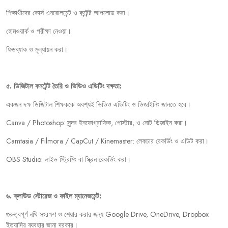
শিক্ষার্থীদের
কোর্স
এনরোলমেন্ট
ও
কন্টেন্ট
আপলোড
করা।
হোমওয়ার্ক
ও
পরীক্ষা
নেওয়া।
ফিডব্যাক
ও
মূল্যায়ন
করা।
৫
.
ডিজিটাল
কনটেন্ট
তৈরি
ও
ভিডিও
এডিটিং
দক্ষতা
:
একজন
দক্ষ
ডিজিটাল
শিক্ষককে
অবশ্যই
ভিডিও
এডিটিং
ও
ডিজাইনিং
জানতে
হবে।
Canva / Photoshop:
সুন্দর
ইনফোগ্রাফিক
,
পোস্টার
,
ও
নোট
ডিজাইন
করা।
Camtasia / Filmora / CapCut / Kinemaster:
লেকচার
রেকর্ডিং
ও
এডিট
করা।
OBS Studio:
লাইভ
স্ট্রিমিং
বা
স্ক্রিন
রেকর্ডিং
করা।
৬
.
ক্লাউড
স্টোরেজ
ও
ফাইল
ম্যানেজমেন্ট:
গুরুত্বপূর্ণ
নথি
সংরক্ষণ
ও
শেয়ার
করার
জন্য
Google Drive, OneDrive, Dropbox
ইত্যাদির
ব্যবহার
জানা
দরকার।