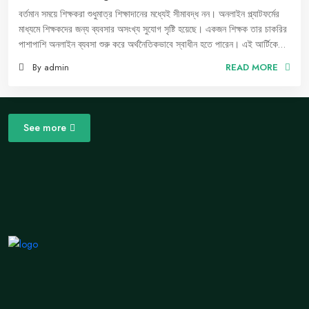
বর্তমান সময়ে শিক্ষকরা শুধুমাত্র শিক্ষাদানের মধ্যেই সীমাবদ্ধ নন। অনলাইন প্ল্যাটফর্মের
মাধ্যমে শিক্ষকদের জন্য ব্যবসার অসংখ্য সুযোগ সৃষ্টি হয়েছে। একজন শিক্ষক তার চাকরির
পাশাপাশি অনলাইন ব্যবসা শুরু করে অর্থনৈতিকভাবে স্বাধীন হতে পারেন। এই আর্টিকেলে,
একজন শিক্ষক কীভাবে অনলাইন বিজনেস শুরু করতে পারেন, তার জন্য করণীয় ধাপগুলো
By admin
READ MORE
তুলে ধরা হলো।
See more