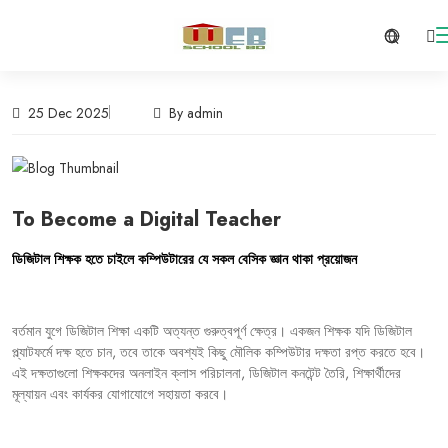
25 Dec 2025
By admin
To Become a Digital Teacher
ডিজিটাল
শিক্ষক
হতে
চাইলে
কম্পিউটারের
যে
সকল
বেসিক
জ্ঞান
থাকা
প্রয়োজন
বর্তমান
যুগে
ডিজিটাল
শিক্ষা
একটি
অত্যন্ত
গুরুত্বপূর্ণ
ক্ষেত্র।
একজন
শিক্ষক
যদি
ডিজিটাল
প্ল্যাটফর্মে
দক্ষ
হতে
চান
,
তবে
তাকে
অবশ্যই
কিছু
মৌলিক
কম্পিউটার
দক্ষতা
রপ্ত
করতে
হবে।
এই
দক্ষতাগুলো
শিক্ষকদের
অনলাইন
ক্লাস
পরিচালনা
,
ডিজিটাল
কনটেন্ট
তৈরি
,
শিক্ষার্থীদের
মূল্যায়ন
এবং
কার্যকর
যোগাযোগে
সহায়তা
করবে।