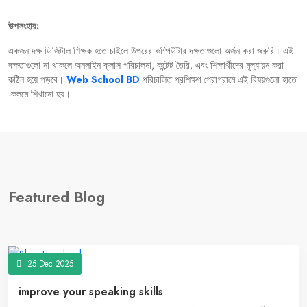
উপসংহার:
একজন
দক্ষ
ডিজিটাল
শিক্ষক
হতে
চাইলে
উপরের
কম্পিউটার
দক্ষতাগুলো
অর্জন
করা
জরুরি।
এই
দক্ষতাগুলো
না
থাকলে
অনলাইন
ক্লাস
পরিচালনা
,
কন্টেন্ট
তৈরি
,
এবং
শিক্ষার্থীদের
মূল্যায়ন
করা
কঠিন
হয়ে
পড়বে।
Web School BD
পরিচালিত
প্রশিক্ষণ
প্রোগ্রামে
এই
বিষয়গুলো
হাতে
-
কলমে
শিখানো
হয়।
Featured Blog
25 Dec 2025
improve your speaking skills