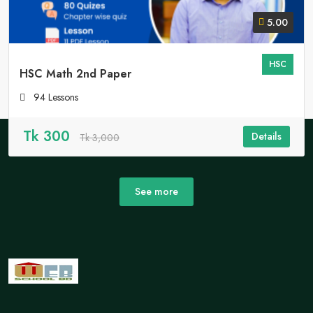
5.00
HSC
HSC Math 2nd Paper
94 Lessons
Tk 300
Details
Tk 3,000
See more