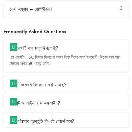
১০ম অধ্যায় – যোগজীকরণ
Frequently Asked Questions
এই কোর্সটি কার জন্য উপযোগী?
HSC
,
এই
কোর্সটি
বিজ্ঞান
বিভাগের
সকল
শিক্ষার্থীদের
জন্য
উপযোগী
বিশেষ
করে
যারা
১ম
উচ্চতর
গণিত
পত্রে
দুর্বল।
সম্পূর্ণ সিলেবাস কি কভার করা হয়েছে?
কোর্সটি অনলাইন নাকি অফলাইন?
বোর্ড পরীক্ষার প্রস্তুতি কি এই কোর্সে হবে?