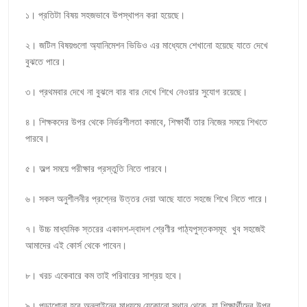
১।
প্রতিটা
বিষয়
সহজভাবে
উপস্থাপন
করা
হয়েছে।
২।
জটিল
বিষয়গুলো
অ্যানিমেশন
ভিডিও
এর
মাধ্যেমে
শেখানো
হয়েছে
যাতে
দেখে
বুঝতে
পারে।
৩।
প্রথমবার
দেখে
না
বুঝলে
বার
বার
দেখে
শিখে
নেওয়ার
সুযোগ
রয়েছে।
৪।
শিক্ষকদের
উপর
থেকে
নির্ভরশীলতা
কমাবে
,
শিক্ষার্থী
তার
নিজের
সময়ে
শিখতে
পারবে।
৫।
অল্প
সময়ে
পরীক্ষার
প্রস্তুতি
নিতে
পারবে।
৬।
সকল
অনুশীলনীর
প্রশ্নের
উত্তর
দেয়া
আছে
যাতে
সহজে
শিখে
নিতে
পারে।
৭।
উচ্চ
মাধ্যমিক
স্তরের
একাদশ
-
দ্বাদশ
শ্রেণীর
পাঠ্যপুস্তকসমূহ
খুব
সহজেই
আমাদের
এই
কোর্স
থেকে
পাবেন।
৮।
খরচ
একেবারে
কম
তাই
পরিবারের
সাশ্রয়
হবে।
৯।
পড়াশোনা
হবে
অনলাইনের
মাধ্যমে
যেকোনো
স্থান
থেকে
,
যা
শিক্ষার্থীদের
উপর