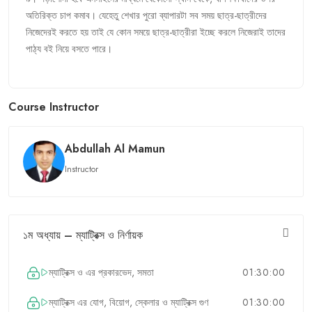
অতিরিক্ত
চাপ
কমাব।
যেহেতু
শেখার
পুরো
ব্যাপারটা
সব
সময়
ছাত্র
-
ছাত্রীদের
নিজেদেরই
করতে
হয়
তাই
যে
কোন
সময়ে
ছাত্র
-
ছাত্রীরা
ইচ্ছে
করলে
নিজেরাই
তাদের
পাঠ্য
বই
নিয়ে
বসতে
পারে।
Course Instructor
Abdullah Al Mamun
Instructor
১ম অধ্যায় – ম্যাট্রিক্স ও নির্ণায়ক
ম্যাট্রিক্স ও এর প্রকারভেদ, সমতা
01:30:00
ম্যাট্রিক্স এর যোগ, বিয়োগ, স্কেলার ও ম্যাট্রিক্স গুণ
01:30:00