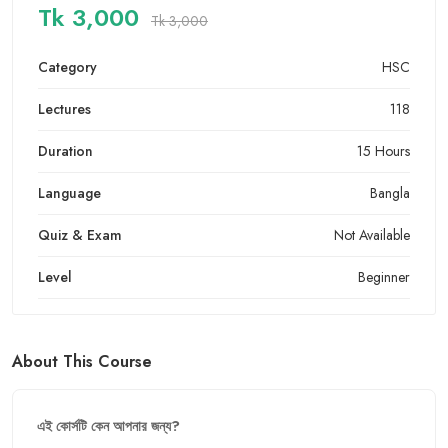
Tk 3,000
Tk 3,000
Category
HSC
Lectures
118
Duration
15 Hours
Language
Bangla
Quiz & Exam
Not Available
Level
Beginner
About This Course
এই
কোর্সটি
কেন
আপনার
জন্য
?