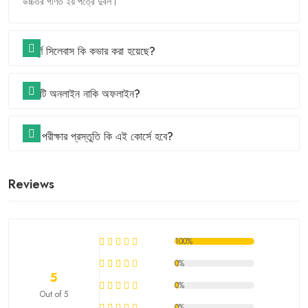
উচ্চতর
গণিত
২য়
পত্রে
দুর্বল।
সম্পূর্ণ সিলেবাস কি কভার করা হয়েছে?
কোর্সটি অনলাইন নাকি অফলাইন?
বোর্ড পরীক্ষার প্রস্তুতি কি এই কোর্সে হবে?
Reviews
100%
0%
5
0%
Out of 5
0%