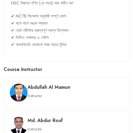
HSC
উচ্চতর
গণিত
(
২য়
পত্র
)
আর
কঠিন
নয়
!
✔
NCTB
সিলেবাস
অনুযায়ী
সম্পূর্ণ
কোর্স
✔
ধাপে
ধাপে
অঙ্ক
সমাধান
✔
বোর্ড
পরীক্ষার
গুরুত্বপূর্ণ
প্রশ্ন
বিশ্লেষণ
✔
ভিডিও
লেকচার
+
নোটস
✔
অনলাইনেই
যেকোনো
সময়
পড়ার
সুবিধা
Course Instructor
Abdullah Al Mamun
Instructor
Md. Abdur Rouf
Instructor